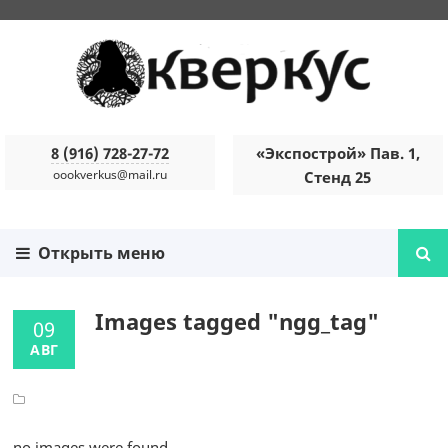
8 (916) 728-27-72
«Экспострой» Пав. 1,
oookverkus@mail.ru
Стенд 25
Открыть меню
Images tagged "ngg_tag"
09
АВГ
no images were found