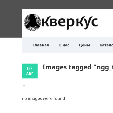
Главная
О нас
Цены
Катало
Images tagged "ngg_
07
АВГ
no images were found