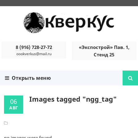
8 (916) 728-27-72
«Экспострой» Пав. 1,
oookverkus@mail.ru
Стенд 25
Открыть меню
Images tagged "ngg_tag"
06
АВГ
no images were found