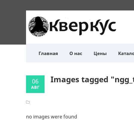
Главная
О нас
Цены
Катало
Images tagged "ngg_
06
АВГ
no images were found