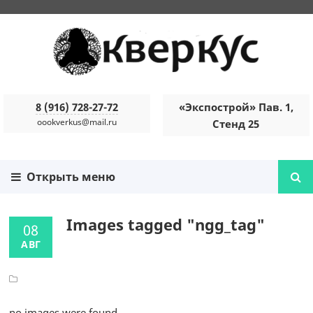
8 (916) 728-27-72
«Экспострой» Пав. 1,
oookverkus@mail.ru
Стенд 25
Открыть меню
Images tagged "ngg_tag"
08
АВГ
no images were found